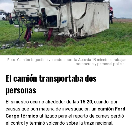
Una vez finalizadas las tareas de seguridad y control de la
situación, la dotación de Bomberos regresó a su
dependencia pasadas las
21 horas
.
El episodio volvió a poner en evidencia el riesgo que
representa la presencia de animales sueltos sobre las
rutas, en este caso con un impacto que además provocó
una fuga de GNC en el vehículo involucrado.
Foto: Camión frigorífico volcado sobre la Autovía 19 mientras trabajan
Con información de Rafaela Noticias
bomberos y personal policial.
El camión transportaba dos
personas
Trabajos en el lugar
El siniestro ocurrió alrededor de las
15:20
, cuando, por
causas que son materia de investigación, un
camión Ford
Tras el accidente, personal policial realizó el
Cargo térmico
utilizado para el reparto de carnes perdió
balizamiento de la zona
para garantizar la seguridad del
el control y terminó volcando sobre la traza nacional.
tránsito mientras se desarrollaban las tareas