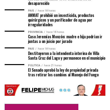
desaparecido
participación de
11 bomberos
.
PAIS
hace 18 horas
ANMAT prohibió un insecticida, productos
También
quirúrgicos y un purificador de agua por
trabajaron
irregularidades
efectivos de
la
Policía de
PROVINCIA
hace 18 horas
Caso Jeremías Monzón: madre e hija podrían ir
Plaza
juntas a un juicio por jurado
Clucellas
,
PAIS
hace 18 horas
Estación
Destituyeron a la intendenta interina de Villa
Clucellas
y
Santa Cruz del Lago y permanece en el municipio
personal de
POLITICA
hace 21 horas
la
Policía de
El Senado aprobó la ley de propiedad privada
tras retirar los cambios al Manejo del Fuego
Investigaciones (PDI) de Rafaela
, quienes realizaron las
actuaciones correspondientes.
Investigan las causas del vuelco
Las autoridades judiciales y policiales continúan con la