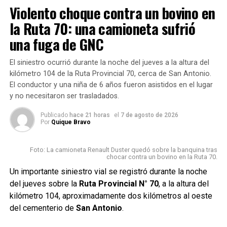
Violento choque contra un bovino en
jóvenes que lo rodearon para que no escapara. Y le
sustrajeron el celular y la campera. Además la víctima fue
la Ruta 70: una camioneta sufrió
amenazada con ser apuñalado si se resistía al robo.
una fuga de GNC
Un joven de 24 años circulaba en su moto por Pringles y
El siniestro ocurrió durante la noche del jueves a la altura del
Casabella, cuando fue interceptado por dos masculinos en
kilómetro 104 de la Ruta Provincial 70, cerca de San Antonio.
moto que le muestran un arma de fuego, y le roban la
El conductor y una niña de 6 años fueron asistidos en el lugar
billetera. En la que contenía unos 10 mil pesos. No
y no necesitaron ser trasladados.
conforme con eso lo siguieron y lo chocaron, cayendo la
Publicado
hace 21 horas
el
7 de agosto de 2026
víctima a la cinta asfáltica y lesionándose. En tanto los
Por
Quique Bravo
delincuentes perdieron un arma, que resultó ser de
juguete. El hecho se dio el sábado.
Foto: La camioneta Renault Duster quedó sobre la banquina tras
chocar contra un bovino en la Ruta 70.
Un importante siniestro vial se registró durante la noche
del jueves sobre la
Ruta Provincial N° 70
, a la altura del
Fuente: Rafaela Noticias
kilómetro 104, aproximadamente dos kilómetros al oeste
del cementerio de
San Antonio
.