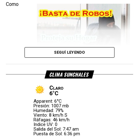
correspondientes.
Como
En el
operativo
intervinieron
efectivos de
la
Policía de
Rafaela
y el
SEGUÍ LEYENDO
Móvil N.º 4
de la
CLIMA SUNCHALES
Estación
San
Claro
consecuencia del impacto,
uno de los ocupantes
Vicente
.
6°C
falleció en el lugar
, mientras que la otra persona sufrió
Apparent: 6°C
Las autoridades investigan las causas que originaron el
lesiones de carácter leve
.
Presión: 1007 mb
vuelco.
Humedad: 79%
Viento: 8 km/h S
El vehículo pertenecía a una empresa de
Carlos
Ráfagas: 46 km/h
Por Móvil Quique
Indice UV: 0
Pellegrini
y ambos ocupantes eran oriundos de esa
Salida del Sol: 7:47 am
localidad. Hasta el momento,
las autoridades no
Puesta de Sol: 6:36 pm