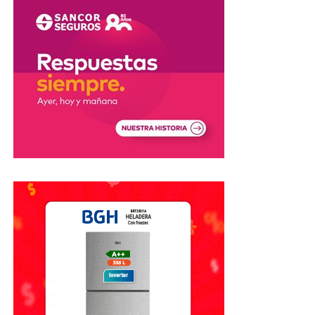
investigación para determinar
cómo se produjo la
pérdida de control del camión
que derivó en el vuelco
fatal.
Mientras se desarrollaban las pericias, los equipos de
emergencia trabajaron en la asistencia de las víctimas y en
garantizar la seguridad en la zona del siniestro.