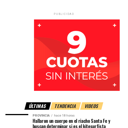
difundieron oficialmente sus identidades
.
PUBLICIDAD
Importante despliegue de
emergencia
ÚLTIMAS
TENDENCIA
VIDEOS
Tras el aviso, acudieron al lugar
Bomberos Voluntarios
PROVINCIA
hace 18 horas
de María Juana
, quienes movilizaron una unidad del
Hallaron un cuerpo en el riacho Santa Fe y
buscan determinar si es el kitesurfista
destacamento y dos móviles del cuartel central, con la