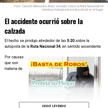
Durante la inspección del vehículo, los bomberos
Foto: Camión Mercedes-Benz volcado sobre la Ruta Nacional 34
detectaron una
fuga activa de gas en el sistema de
mientras trabaja personal policial en el lugar.
GNC
, por lo que debieron intervenir para controlar la
El accidente ocurrió sobre la
situación.
calzada
Los efectivos realizaron el
cierre manual de la válvula
del cilindro y desconectaron la batería
utilizando
herramientas de mano, logrando neutralizar el riesgo.
El hecho se produjo alrededor de las
5:20
sobre la
autopista de la
Ruta Nacional 34
, en sentido ascendente.
Por causas
que son
materia de
SEGUÍ LEYENDO