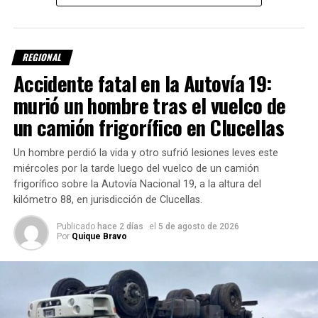
investigación, el conductor perdió el control del camión, lo
REGIONAL
que provocó el
vuelco del vehículo sobre la calzada
.
Accidente fatal en la Autovía 19:
El rodado involucrado es un
camión Mercedes-Benz
, de
murió un hombre tras el vuelco de
color blanco, que transportaba
carne
.
un camión frigorífico en Clucellas
Un hombre perdió la vida y otro sufrió lesiones leves este
miércoles por la tarde luego del vuelco de un camión
frigorífico sobre la Autovía Nacional 19, a la altura del
kilómetro 88, en jurisdicción de Clucellas.
Intervino personal policial
Publicado
hace 2 días
el
5 de agosto de 2026
Por
Quique Bravo
En el operativo también participaron efectivos de la
Comisaría 10ª de Vila
, con jurisdicción en San Antonio, y
personal de la
Subcomisaría 14
.