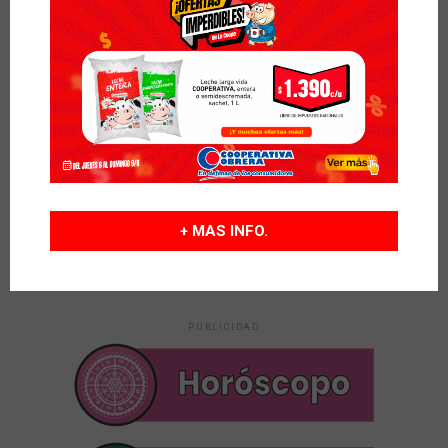
Calvo pidió gestionar el regreso del tren Buenos
Aires-Tucumán con paradas en Rafaela y
Sunchales
EDUACIÓN
hace 17 horas
Según el Gobierno de Santa Fe, el 95,6% de los
docentes no adhirió al paro
MUNDO
hace 17 horas
Filmaron a una pareja manteniendo relaciones
sexuales en una autopista y fueron multados
+ MAS INFO.
PUBLICIDAD
PUBLICIDAD