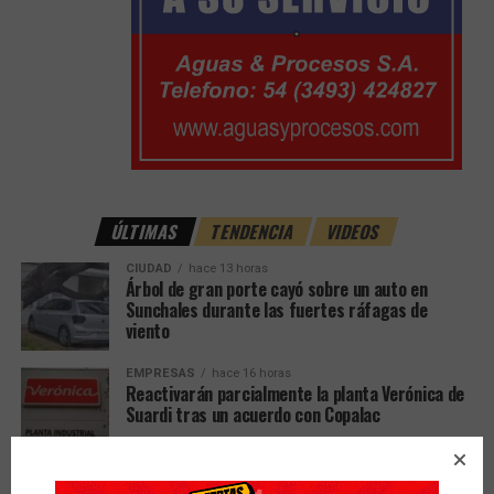
ÚLTIMAS
TENDENCIA
VIDEOS
CIUDAD
hace 13 horas
Árbol de gran porte cayó sobre un auto en
Sunchales durante las fuertes ráfagas de
viento
EMPRESAS
hace 16 horas
Reactivarán parcialmente la planta Verónica de
Suardi tras un acuerdo con Copalac
POLITICA
hace 16 horas