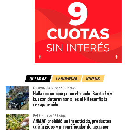
ÚLTIMAS
TENDENCIA
VIDEOS
PROVINCIA
hace 17 horas
Hallaron un cuerpo en el riacho Santa Fe y
Un premio que confirma su trayectoria
buscan determinar si es el kitesurfista
desaparecido
Con esta consagración,
Dulce de Leche & Co.
suma
tres
PAIS
hace 17 horas
premios en los últimos cuatro años
, consolidándose
ANMAT prohibió un insecticida, productos
como una de las marcas referentes del sector.
quirúrgicos y un purificador de agua por