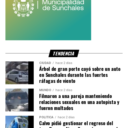
Miel de abeja:
Praderas Neuquinas.
Queso de vaca semiduro:
Fermier.
Salame picado grueso:
Cagnoli (Tandil).
Aceite de oliva virgen extra:
Familia Saleme (San
Juan).
Gin argentino:
Eternal (Potrero de los Funes, San
TENDENCIA
Luis).
CIUDAD
hace 2 días
Estos reconocimientos buscan destacar la calidad y el
Árbol de gran porte cayó sobre un auto
en Sunchales durante las fuertes
trabajo de los productores de las distintas economías
ráfagas de viento
regionales del país.
MUNDO
hace 2 días
Con información de iProfesional
Filmaron a una pareja manteniendo
relaciones sexuales en una autopista y
fueron multados
POLITICA
hace 2 días
Calvo pidió gestionar el regreso del