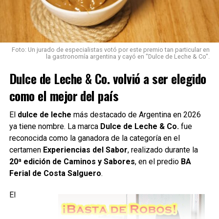
Foto: Un jurado de especialistas votó por este premio tan particular en
la gastronomía argentina y cayó en "Dulce de Leche & Co".
Un vínculo basado en valores
Dulce de Leche & Co. volvió a ser elegido
como el mejor del país
compartidos
El
dulce de leche
más destacado de Argentina en 2026
Desde SANCOR SEGUROS destacaron que el
ya tiene nombre. La marca
Dulce de Leche & Co.
fue
acompañamiento a la Selección Argentina refleja valores
reconocida como la ganadora de la categoría en el
como el
compromiso, el trabajo en equipo, el
certamen
Experiencias del Sabor
, realizado durante la
esfuerzo y la búsqueda constante de la excelencia
,
20ª edición de Caminos y Sabores
, en el predio
BA
pilares que también forman parte de la cultura de la
Ferial de Costa Salguero
.
empresa.
El
Asimismo,
remarcaron