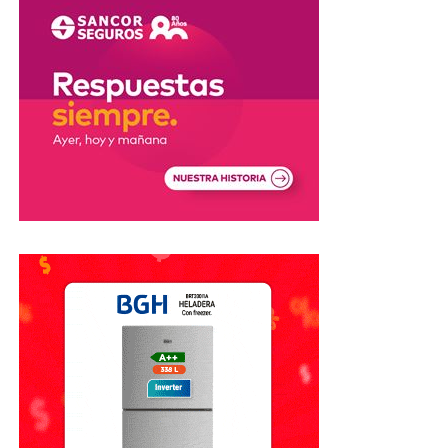
El objetivo: llevar el dulce de leche
argentino al mundo
Durante la premiación, González adelantó que la compañía
trabaja en un proyecto de expansión internacional y planea
instalar una
planta de producción en Brasil
, con el
objetivo de fortalecer su presencia en ese mercado.
«La misión es llevar el dulce de leche argentino al mundo»,
afirmó el empresario.