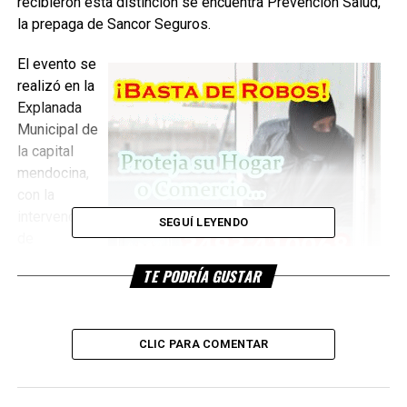
recibieron esta distinción se encuentra Prevención Salud,
la prepaga de Sancor Seguros.
El evento se
realizó en la
Explanada
Municipal de
la capital
mendocina,
con la
intervención
SEGUÍ LEYENDO
de
autoridades
TE PODRÍA GUSTAR
del Centro
Regional de
Hemoterapia y de las entidades que fueron reconocidas.
CLIC PARA COMENTAR
Prevención