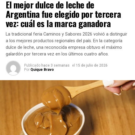
El mejor dulce de leche de
también recorrieron distintas ciudades y disfrutaron de
Argentina fue elegido por tercera
experiencias culturales y gastronómicas durante su
vez: cuál es la marca ganadora
estadía.
Reconocimiento al compromiso
La tradicional feria Caminos y Sabores 2026 volvió a distinguir
a los mejores productos regionales del país. En la categoría
comercial
dulce de leche, una reconocida empresa obtuvo el máximo
galardón por tercera vez en los últimos cuatro años.
Además del viaje para los Organizadores, los
Oficiales de
Publicado
hace 3 semanas
el
15 de julio de 2026
Negocios
que sobresalieron en la competencia recibieron
Por
Quique Bravo
un
kit mundialista exclusivo
, como reconocimiento a su
dedicación, compromiso y contribución al crecimiento del
negocio.