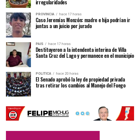
irregularidades
Luis González, representante de la empresa, expresó que
PROVINCIA
hace 17 horas
el reconocimiento representa un enorme orgullo para todo
Con información de Prensa de Sancor Seguros
Caso Jeremías Monzón: madre e hija podrían ir
el equipo de trabajo y destacó que actualmente la pyme
juntas a un juicio por jurado
cuenta con
50 empleados
, quienes participan diariamente
en la elaboración del producto.
PAIS
hace 17 horas
Destituyeron a la intendenta interina de Villa
A través de
Santa Cruz del Lago y permanece en el municipio
sus redes
sociales, la
firma
POLITICA
hace 20 horas
El Senado aprobó la ley de propiedad privada
celebró el
tras retirar los cambios al Manejo del Fuego
logro y
agradeció a
clientes,
productores
y
proveedores
por acompañar el crecimiento de la empresa.