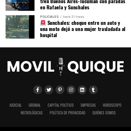
tren Buenos Aires-Tucumán con paradas
en Rafaela y Sunchales
POLICIALES
hace 21 horas
Sunchales: choque entre un auto y
una moto dejó a una mujer trasladada al
hospital
JUDICIAL
GREMIAL
CAPITAL POLÍTICO
EMPRESAS
HOROSCOPO
NECROLÓGICAS
POLÍTICA DE PRIVACIDAD
QUIÉNES SOMOS