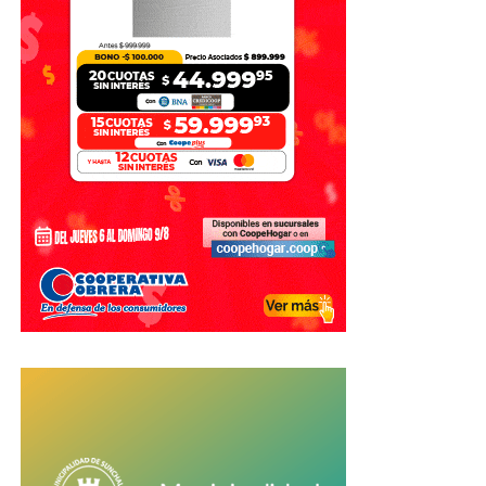
Los otros productos premiados en
Caminos y Sabores 2026
Además del mejor dulce de leche, el concurso distinguió a
otros productos regionales destacados:
Yerba mate con palo:
I Love Mate.