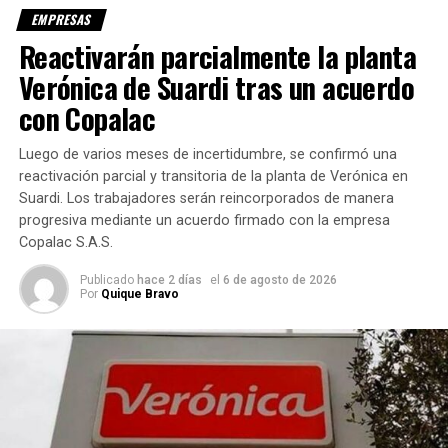
EMPRESAS
Salud se
Reactivarán parcialmente la planta
encontró
entre los
Verónica de Suardi tras un acuerdo
con Copalac
Luego de varios meses de incertidumbre, se confirmó una
reactivación parcial y transitoria de la planta de Verónica en
Suardi. Los trabajadores serán reincorporados de manera
progresiva mediante un acuerdo firmado con la empresa
Copalac S.A.S.
protagonistas de la jornada debido a “Sumá chances de
vida. Doná para vivir. Viví para donar”, su campaña de
Publicado
hace 2 días
el
6 de agosto de 2026
Por
Quique Bravo
donación de sangre e inscripción en el registro nacional de
donantes de médula ósea, que incluyó charlas gratuitas a
cargo de especialistas en Mendoza y otras partes del
país, material informativo que fue puesto a disposición del
público en la web de la prepaga y a través de folletos, un
spot de concientización sobre la temática y jornadas de
donación de sangre en las ciudades de Sunchales,