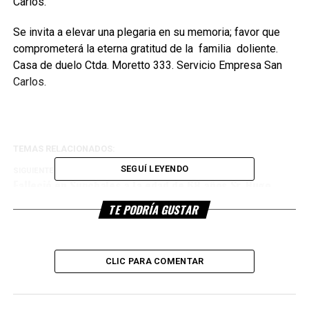
Carlos.
Se invita a elevar una plegaria en su memoria; favor que
comprometerá la eterna gratitud de la familia doliente.
Casa de duelo Ctda. Moretto 333. Servicio Empresa San
Carlos.
TEMAS RELACIONADOS:
SEGUÍ LEYENDO
SIGUIENTE
Falleció en Sunchales a la edad de 68 años Sr. Hugo
Domingo Mendoza
TE PODRÍA GUSTAR
NO TE PIERDAS
Falleció en Sunchales a la edad de 75 años la Sra. Mabel
Noemi Ferreyra de Lugones
CLIC PARA COMENTAR