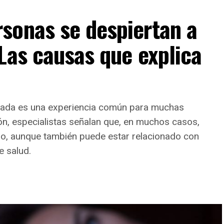
sonas se despiertan a
Las causas que explica
ugada es una experiencia común para muchas
n, especialistas señalan que, en muchos casos,
o, aunque también puede estar relacionado con
80
en
Vicenza, Italia
, y estudió Derecho antes de
 salud.
rmente, recibió la ordenación sacerdotal. Fundó la
na congregación dedicada a la oración, la austeridad