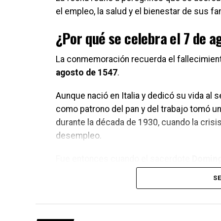
el empleo, la salud y el bienestar de sus fa
¿Por qué se celebra el 7 de a
La conmemoración recuerda el fallecimien
agosto de 1547
.
Aunque nació en Italia y dedicó su vida al
como patrono del pan y del trabajo tomó u
durante la década de 1930, cuando la cris
desempleo.
Fue entonces cuando el sacerdote
Doming
como intercesor para quienes buscaban tra
SE
vigente hasta la actualidad.