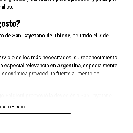
milias.
gosto?
to de
San Cayetano de Thiene
, ocurrido el
7 de
 servicio de los más necesitados, su reconocimiento
na especial relevancia en
Argentina
, especialmente
is económica provocó un fuerte aumento del
o Falgioni
promovió la devoción a San Cayetano
bajo, impulsando una tradición que continúa
GUÍ LEYENDO