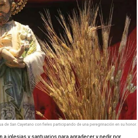
ua de San Cayetano con fieles participando de una peregrinación en su honor.
 a iglesias y santuarios para agradecer y pedir por