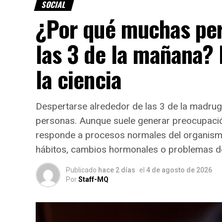
SOCIAL
¿Por qué muchas per
las 3 de la mañana? 
la ciencia
Despertarse alrededor de las 3 de la madr
¿Quién fue San Cayetano?
personas. Aunque suele generar preocupació
responde a procesos normales del organism
San Cayetano nació el
1 de octubre de 14
hábitos, cambios hormonales o problemas de
dedicarse por completo a la vida religiosa.
Publicado
hace 2 días
el
4 de agosto de 2026
Fue secretario del papa
Julio II
y, posterio
Por
Staff-MQ
Orden de Clérigos Regulares Teatinos
, u
y la asistencia a los más necesitados.