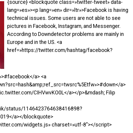
{source} <blockquote class=»twitter-tweet» data-
lang=»es»><p lang=»en» dir=»ltr»>Facebook is having
technical issues. Some users are not able to see
pictures in Facebook, Instagram, and Messenger.
According to Downdetector problems are mainly in
Europe and in the US. <a
href=»https://twitter.com/hashtag/facebook?
»>#facebook</a> <a
/down?src=hash&amp;ref_src=twsrc%5Etfw»>#down</a>
ic.twitter.com/CIHVwvKO0L</a></p>&mdash; Filip
uharik/status/1146423764638416898?
 2019</a></blockquote>
witter.com/widgets.js» charset=»utf-8″></script>