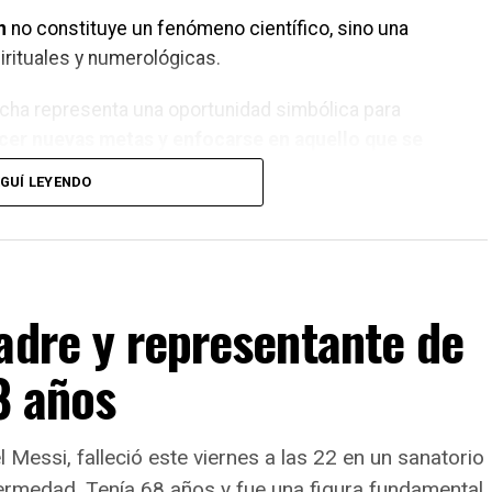
n
no constituye un fenómeno científico, sino una
irituales y numerológicas.
echa representa una oportunidad simbólica para
lecer nuevas metas y enfocarse en aquello que se
GUÍ LEYENDO
l número 8 ocupa un lugar central en esta
nterpretación. En numerología se lo relaciona con el
oder personal, el equilibrio, la organización, el
iderazgo y la prosperidad material
.
adre y representante de
demás, su forma recuerda al símbolo del infinito,
8 años
r lo que también se lo vincula con los ciclos, la
ntinuidad y el equilibrio.
Messi, falleció este viernes a las 22 en un sanatorio
fermedad. Tenía 68 años y fue una figura fundamental