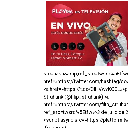
src=hash&amp;ref_src=twsrc%5Etfw
href=»https://twitter.com/hashtag
<a href=»https://t.co/CIHVwvKO0L»>p
Struhárik (@filip_struharik) <a
href=»https://twitter.com/filip_str
ref_src=twsrc%5Etfw»>3 de julio de
<script async src=»https://platform.t
{/source}