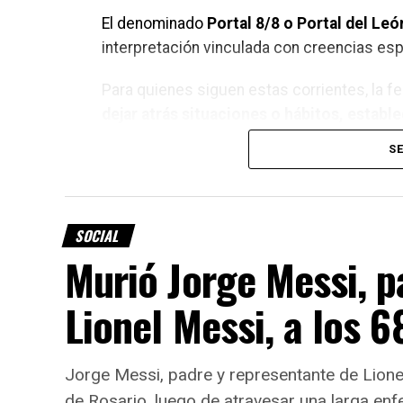
El denominado
Portal 8/8 o Portal del Leó
interpretación vinculada con creencias esp
Para quienes siguen estas corrientes, la f
dejar atrás situaciones o hábitos, estab
quiere construir
.
SE
E
i
p
SOCIAL
l
Murió Jorge Messi, p
A
Lionel Messi, a los 6
po
co
Jorge Messi, padre y representante de Lionel 
de Rosario, luego de atravesar una larga en