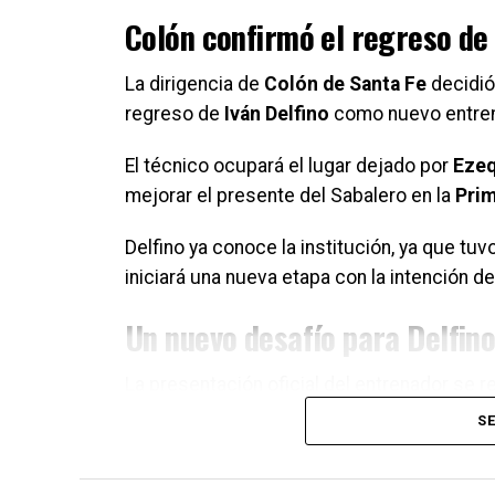
Colón confirmó el regreso de
La dirigencia de
Colón de Santa Fe
decidió
regreso de
Iván Delfino
como nuevo entrena
El técnico ocupará el lugar dejado por
Ezeq
mejorar el presente del Sabalero en la
Prim
Delfino ya conoce la institución, ya que tuv
iniciará una nueva etapa con la intención d
Un nuevo desafío para Delfino
La presentación oficial del entrenador se r
su regreso, comenzará a trabajar con el pla
SE
El desafío será importante, ya que
Colón at