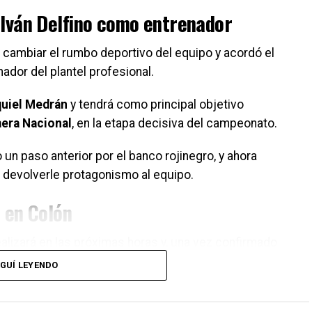
 Iván Delfino como entrenador
 cambiar el rumbo deportivo del equipo y acordó el
dor del plantel profesional.
uiel Medrán
y tendrá como principal objetivo
era Nacional
, en la etapa decisiva del campeonato.
o un paso anterior por el banco rojinegro, y ahora
e devolverle protagonismo al equipo.
 en Colón
ealizará en las próximas horas y, una vez confirmado
ntel profesional.
GUÍ LEYENDO
raviesa un momento irregular desde lo