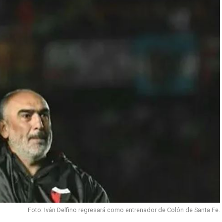
Foto: Iván Delfino regresará como entrenador de Colón de Santa Fe.