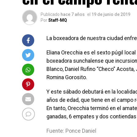
Publicado
hace 7 años
el
19 de junio de 2019
Por
Staff-MQ
La boxeadora de nuestra ciudad enfre
Eliana Orecchia es el sexto púgil loc
boxeadora sunchalense que incursiona
Blanco, Daniel Rufino “Checo” Acosta, 
Romina Gorosito.
Y este sábado debutará en la localida
años de edad, que tiene en el campo re
En tanto, Orecchia terminó en el amat
ganadas, 6 empates y dos contiendas 
Fuente: Ponce Daniel