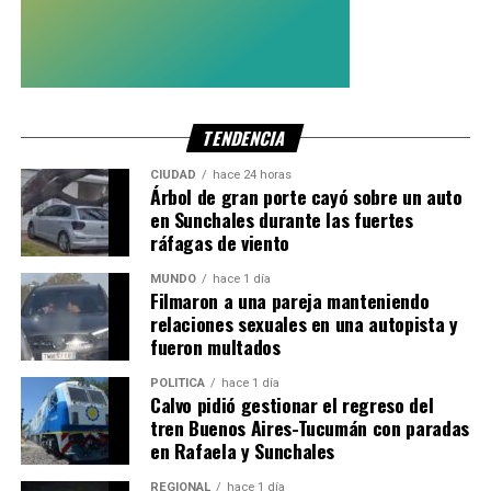
El reordenamiento también alcanza al sistema de obras
sociales. Durante 2026, la Superintendencia inició el
procedimiento de baja de tres agentes del seguro de
salud:
TENDENCIA
Obra Social del Personal de la Industria
CIUDAD
hace 24 horas
Árbol de gran porte cayó sobre un auto
Botonera.
en Sunchales durante las fuertes
Obra Social del Personal de la Industria del
ráfagas de viento
Fósforo, Encendido y Afines (OSPIF).
MUNDO
hace 1 día
Obra Social de la Federación de Cámaras y
Filmaron a una pareja manteniendo
relaciones sexuales en una autopista y
Centros Zonales de la República Argentina
fueron multados
(Fedecámaras).
POLITICA
hace 1 día
En el caso de las dos primeras, sus afiliados ya fueron
Calvo pidió gestionar el regreso del
reasignados mediante sorteo a otras entidades.
tren Buenos Aires-Tucumán con paradas
en Rafaela y Sunchales
El proceso de reorganización del sistema continúa con
15
REGIONAL
hace 1 día
prepagas excluidas, otras 55 en proceso de baja y