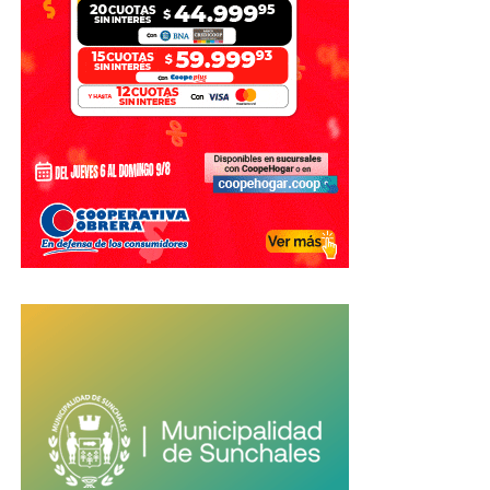
MAPFRE Salud S.A.
Grupo Gerenciador G4 S.A.
Emergencias Médicas Punilla S.A.
Emergencias Río Cuarto S.R.L.
Una parte importante de estas entidades contaba con
inscripción provisoria
en el registro. Esa condición les
permitía operar mientras avanzaban con el trámite de
inscripción definitiva.
De acuerdo con lo informado, al no presentar la
documentación requerida o no acreditar que desarrollaban
actividades alcanzadas por la normativa de medicina
prepaga, se dispuso su exclusión del registro.
También hay tres obras sociales en
proceso de baja