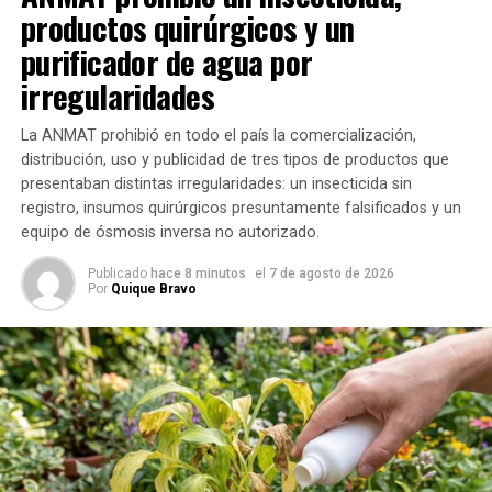
definió. Sin
productos quirúrgicos y un
embargo,
purificador de agua por
gracias a los
irregularidades
especialistas de la Fundación Más Vida de Crohn & Colitis
Ulcerosa con los que fue llevando su tratamiento y la
La ANMAT prohibió en todo el país la comercialización,
información que fue recabando a lo largo de todos estos
distribución, uso y publicidad de tres tipos de productos que
años, entendió que debía reacomodar su rutina a la
presentaban distintas irregularidades: un insecticida sin
enfermedad y seguir adelante con su vida diaria.
registro, insumos quirúrgicos presuntamente falsificados y un
equipo de ósmosis inversa no autorizado.
«Sé que si tengo que irme de viaje, tengo que preparar mi
equipaje y mi medicación, es parte de mi vida», explicó,
Publicado
hace 8 minutos
el
7 de agosto de 2026
Por
Quique Bravo
naturalizando la situación. Luego, se convirtió en la primera
personalidad pública de la Argentina en unirse a la causa
de esta fundación.
Sergio Gendler repasó su extensa carrera televisiva en El
Trece y Todo Noticias