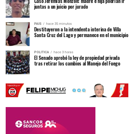
Caso Jeremías Monzón: madre e hija podrían ir
Un día después se sumaron otras tres empresas:
juntas a un juicio por jurado
Grupo Gerenciador G4 S.A.
PAIS
hace 35 minutos
Emergencias Médicas Punilla S.A.
Destituyeron a la intendenta interina de Villa
Santa Cruz del Lago y permanece en el municipio
Emergencias Río Cuarto S.R.L.
En estos casos también se había solicitado previamente
POLITICA
hace 3 horas
la documentación correspondiente, pero las empresas no
El Senado aprobó la ley de propiedad privada
respondieron a las intimaciones realizadas por el
tras retirar los cambios al Manejo del Fuego
organismo.
El listado completo de las 15 entidades
excluidas en 2026
Con las nuevas resoluciones, las empresas excluidas del
RNEMP durante este año son:
Austral Organización Médica Integral S.A.