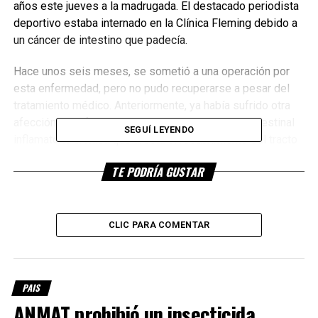
años este jueves a la madrugada. El destacado periodista
deportivo estaba internado en la Clínica Fleming debido a
un cáncer de intestino que padecía.
Hace unos seis meses, se sometió a una operación por
esta enfermedad, pero no pudo recuperarse a pesar del
tratamiento médico. Anteriormente, ya había sufrido otra
afección: la enfermedad de Crohn, una dolencia intestinal
SEGUÍ LEYENDO
inflamatoria crónica que afecta el recubrimiento del tracto
digestivo.
TE PODRÍA GUSTAR
Para Gendler
no le fue
sencillo «dar
CLIC PARA COMENTAR
en la tecla»
con el
diagnóstico,
PAIS
como él
ANMAT prohibió un insecticida,
mismo lo