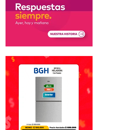
Carra Salud S.A.
Codime S.A.
Pangea S.A.
Rescate Centro S.A.
Asociación Gremial de Empleados de Comercio de
Córdoba.
Asociación Mutual Integral de Consumos y
Servicios.
Asociación Mutual Bs. As. Staff de Medicina y
Servicios.
IE Emergencias Médicas Bolívar S.A.
Plural Cooperativa de Crédito, Consumo y Vivienda
Ltda. (Pluralcoop).
Asociación Mutual del Personal del Ministerio de
Educación y Justicia de la Nación.