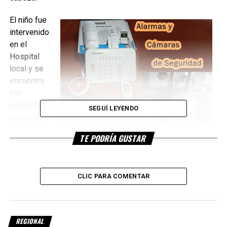
El niño fue
intervenido
en el
Hospital
local y se
encuentra
con
pronóstico
SEGUÍ LEYENDO
reservado.
La
TE PODRÍA GUSTAR
desgraciada
situación
ocurrió esta tarde en Barrio Nueva Esperanza en el
CLIC PARA COMENTAR
domicilio de la calle Lamadrid 448
REGIONAL
Ceferino