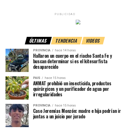
difundieron oficialmente sus identidades
.
PUBLICIDAD
ÚLTIMAS
TENDENCIA
VIDEOS
PROVINCIA
hace 14 horas
Hallaron un cuerpo en el riacho Santa Fe y
buscan determinar si es el kitesurfista
desaparecido
PAIS
hace 15 horas
ANMAT prohibió un insecticida, productos
Importante despliegue de
quirúrgicos y un purificador de agua por
irregularidades
emergencia
PROVINCIA
hace 15 horas
Caso Jeremías Monzón: madre e hija podrían ir
Tras el aviso, acudieron al lugar
Bomberos Voluntarios
juntas a un juicio por jurado
de María Juana
, quienes movilizaron una unidad del
destacamento y dos móviles del cuartel central, con la