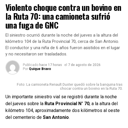
Violento choque contra un bovino en
Tomadin
padre de la
la Ruta 70: una camioneta sufrió
criatura
una fuga de GNC
contó a FM
CERES
El siniestro ocurrió durante la noche del jueves a la altura del
como fue la
kilómetro 104 de la Ruta Provincial 70, cerca de San Antonio.
dramática
El conductor y una niña de 6 años fueron asistidos en el lugar
situación
y no necesitaron ser trasladados.
La Directora
Publicado
hace 17 horas
el
7 de agosto de 2026
Por
Quique Bravo
del Hospital Silvana Torres confirmó a este Portal de
Noticias que el pequeño se encuentra estable y que la
Foto: La camioneta Renault Duster quedó sobre la banquina tras
primera atención la hizo el Dr. Zenobi quien realizó la
chocar contra un bovino en la Ruta 70.
intervención. Hasta el momento no fue necesario derivarlo
Un importante siniestro vial se registró durante la noche
por lo que se espera evolución favorable.
del jueves sobre la
Ruta Provincial N° 70
, a la altura del
kilómetro 104, aproximadamente dos kilómetros al oeste
[yt_audio
del cementerio de
San Antonio
.
url=»https://movilquique.com.ar/images/noticias/audio/cefer
tomadin.mp3″ autoplay=»no» loop=»yes» volume=»50″