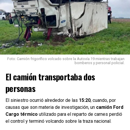
Una vez finalizadas las tareas de seguridad y control de la
situación, la dotación de Bomberos regresó a su
dependencia pasadas las
21 horas
.
El episodio volvió a poner en evidencia el riesgo que
representa la presencia de animales sueltos sobre las
rutas, en este caso con un impacto que además provocó
una fuga de GNC en el vehículo involucrado.
Foto: Camión frigorífico volcado sobre la Autovía 19 mientras trabajan
Con información de Rafaela Noticias
bomberos y personal policial.
El camión transportaba dos
personas
Trabajos en el lugar
El siniestro ocurrió alrededor de las
15:20
, cuando, por
causas que son materia de investigación, un
camión Ford
Tras el accidente, personal policial realizó el
Cargo térmico
utilizado para el reparto de carnes perdió
balizamiento de la zona
para garantizar la seguridad del
el control y terminó volcando sobre la traza nacional.
tránsito mientras se desarrollaban las tareas