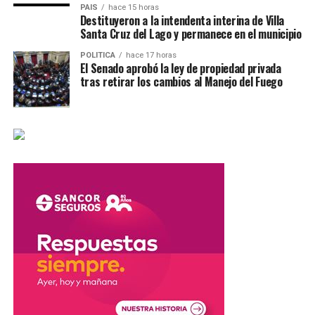
PAIS
hace 15 horas
participación de
11 bomberos
.
Destituyeron a la intendenta interina de Villa
Santa Cruz del Lago y permanece en el municipio
También
POLITICA
hace 17 horas
trabajaron
El Senado aprobó la ley de propiedad privada
efectivos de
tras retirar los cambios al Manejo del Fuego
la
Policía de
Plaza
Clucellas
,
Estación
Clucellas
y
personal de
la
Policía de
Investigaciones (PDI) de Rafaela
, quienes realizaron las
actuaciones correspondientes.
Investigan las causas del vuelco
Las autoridades judiciales y policiales continúan con la