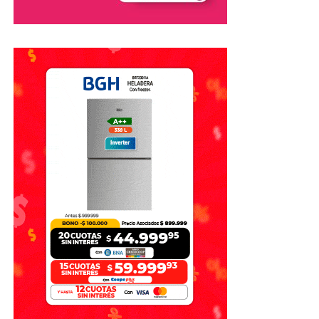
investigación para determinar
cómo se produjo la
pérdida de control del camión
que derivó en el vuelco
fatal.
Mientras se desarrollaban las pericias, los equipos de
emergencia trabajaron en la asistencia de las víctimas y en
garantizar la seguridad en la zona del siniestro.