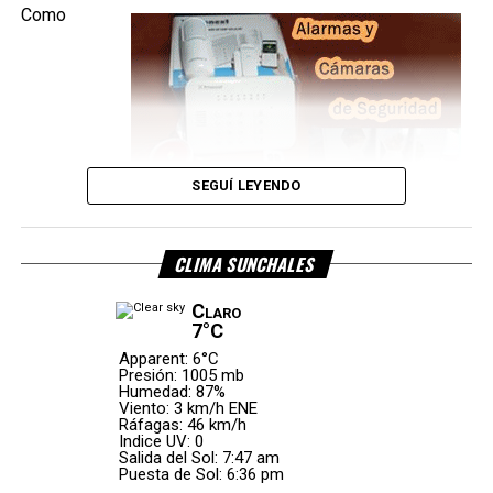
correspondientes.
Como
En el
operativo
intervinieron
efectivos de
la
Policía de
Rafaela
y el
SEGUÍ LEYENDO
Móvil N.º 4
de la
CLIMA SUNCHALES
Estación
San
Claro
consecuencia del impacto,
uno de los ocupantes
Vicente
.
7°C
falleció en el lugar
, mientras que la otra persona sufrió
Apparent: 6°C
Las autoridades investigan las causas que originaron el
lesiones de carácter leve
.
Presión: 1005 mb
vuelco.
Humedad: 87%
Viento: 3 km/h ENE
El vehículo pertenecía a una empresa de
Carlos
Ráfagas: 46 km/h
Por Móvil Quique
Indice UV: 0
Pellegrini
y ambos ocupantes eran oriundos de esa
Salida del Sol: 7:47 am
localidad. Hasta el momento,
las autoridades no
Puesta de Sol: 6:36 pm