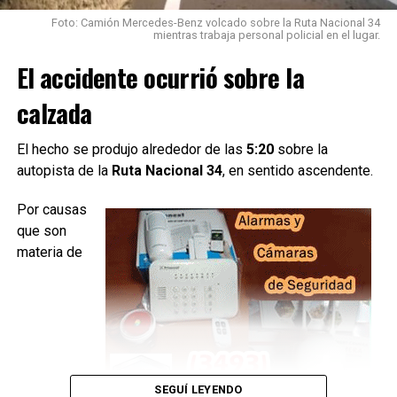
Durante la inspección del vehículo, los bomberos
Foto: Camión Mercedes-Benz volcado sobre la Ruta Nacional 34
detectaron una
fuga activa de gas en el sistema de
mientras trabaja personal policial en el lugar.
GNC
, por lo que debieron intervenir para controlar la
El accidente ocurrió sobre la
situación.
calzada
Los efectivos realizaron el
cierre manual de la válvula
del cilindro y desconectaron la batería
utilizando
herramientas de mano, logrando neutralizar el riesgo.
El hecho se produjo alrededor de las
5:20
sobre la
autopista de la
Ruta Nacional 34
, en sentido ascendente.
Por causas
que son
materia de
SEGUÍ LEYENDO