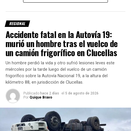
investigación, el conductor perdió el control del camión, lo
REGIONAL
que provocó el
vuelco del vehículo sobre la calzada
.
Accidente fatal en la Autovía 19:
El rodado involucrado es un
camión Mercedes-Benz
, de
murió un hombre tras el vuelco de
color blanco, que transportaba
carne
.
un camión frigorífico en Clucellas
Un hombre perdió la vida y otro sufrió lesiones leves este
miércoles por la tarde luego del vuelco de un camión
frigorífico sobre la Autovía Nacional 19, a la altura del
kilómetro 88, en jurisdicción de Clucellas.
Intervino personal policial
Publicado
hace 2 días
el
5 de agosto de 2026
Por
Quique Bravo
En el operativo también participaron efectivos de la
Comisaría 10ª de Vila
, con jurisdicción en San Antonio, y
personal de la
Subcomisaría 14
.