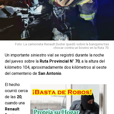
para dar con los responsables, entrevistándose con
vecinos del sector.
Ayer en horas de la mañana, se pudieron recuperar 833
anillos; 17 pulseras; 5 collares; 23 pares de aros de color
plateados y dorados y 84 dijes, que un policía encontró
abandonados.
Foto: La camioneta Renault Duster quedó sobre la banquina tras
chocar contra un bovino en la Ruta 70.
Al parecer, el incesante requerimiento de testimonios
Un importante siniestro vial se registró durante la noche
entre los vecinos de Fortín Inca, la presencia policial en la
del jueves sobre la
Ruta Provincial N° 70
, a la altura del
localidad y tras varios días de averiguaciones para dar con
kilómetro 104, aproximadamente dos kilómetros al oeste
la identidad del o los responsables, llegaron a buen
del cementerio de
San Antonio
.
puerto.
El hecho
El funcionario policial que debía prestar servicios en el
ocurrió cerca
Destacamento Nº 2, al llegar antes del amanecer, visualizó
de las
20
,
una bolsa de plástico transparente cerca de la puerta de
cuando una
ingreso al edificio y creyendo que podría tratarse de
Renault
basura, se dispuso a arrojarla en un tacho.