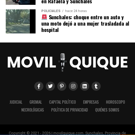
en Rafaela y Sunchales
POLICIALES
hace 24 horas
Sunchales: choque entre un auto y
una moto dejó a una mujer trasladada al
hospital
JUDICIAL
GREMIAL
CAPITAL POLÍTICO
EMPRESAS
HOROSCOPO
NECROLÓGICAS
POLÍTICA DE PRIVACIDAD
QUIÉNES SOMOS
Copyright © 2021 - 2026 | movilquique.com. Sunchales, Provincia de