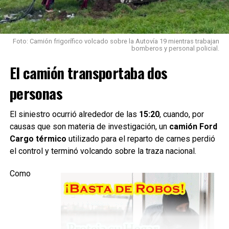
representa la presencia de animales sueltos sobre las
rutas, en este caso con un impacto que además provocó
una fuga de GNC en el vehículo involucrado.
Foto: Camión frigorífico volcado sobre la Autovía 19 mientras trabajan
Con información de Rafaela Noticias
bomberos y personal policial.
El camión transportaba dos
personas
Trabajos en el lugar
El siniestro ocurrió alrededor de las
15:20
, cuando, por
causas que son materia de investigación, un
camión Ford
Tras el accidente, personal policial realizó el
Cargo térmico
utilizado para el reparto de carnes perdió
balizamiento de la zona
para garantizar la seguridad del
el control y terminó volcando sobre la traza nacional.
tránsito mientras se desarrollaban las tareas
correspondientes.
Como
En el
operativo
intervinieron
efectivos de