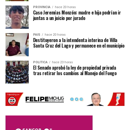
la
Policía de
PROVINCIA
hace 20 horas
Plaza
Caso Jeremías Monzón: madre e hija podrían ir
Clucellas
,
juntas a un juicio por jurado
Estación
Clucellas
y
PAIS
hace 20 horas
personal de
Destituyeron a la intendenta interina de Villa
Santa Cruz del Lago y permanece en el municipio
la
Policía de
Investigaciones (PDI) de Rafaela
, quienes realizaron las
actuaciones correspondientes.
POLITICA
hace 23 horas
El Senado aprobó la ley de propiedad privada
tras retirar los cambios al Manejo del Fuego
Investigan las causas del vuelco
Las autoridades judiciales y policiales continúan con la
investigación para determinar
cómo se produjo la
pérdida de control del camión
que derivó en el vuelco
fatal.
Mientras se desarrollaban las pericias, los equipos de