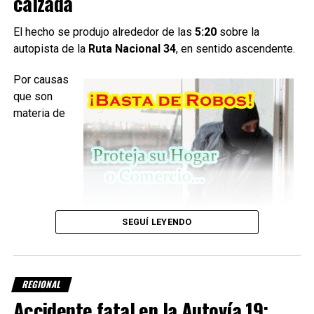
calzada
del cilindro y desconectaron la batería
utilizando
herramientas de mano, logrando neutralizar el riesgo.
El hecho se produjo alrededor de las
5:20
sobre la
autopista de la
Ruta Nacional 34
, en sentido ascendente.
Por causas
que son
materia de
SEGUÍ LEYENDO
investigación, el conductor perdió el control del camión, lo
REGIONAL
que provocó el
vuelco del vehículo sobre la calzada
.
Accidente fatal en la Autovía 19: