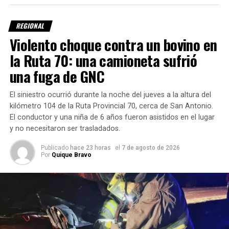
allí descubrió que había desaparecido su bolso.
REGIONAL
Cotrone se presentó en la Comisaría 21 y puso de
Violento choque contra un bovino en
manifiesto ante las autoridades, que desconocidos
la Ruta 70: una camioneta sufrió
habrían abierto su automóvil y se alzaron con el bolso
una fuga de GNC
repleto de joyas, valuadas en casi medio millón de pesos.
El siniestro ocurrió durante la noche del jueves a la altura del
kilómetro 104 de la Ruta Provincial 70, cerca de San Antonio.
El conductor y una niña de 6 años fueron asistidos en el lugar
y no necesitaron ser trasladados.
Publicado
hace 23 horas
el
7 de agosto de 2026
Por
Quique Bravo
Inmediatamente se articularon las acciones necesarias