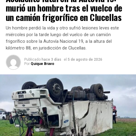
El rodado involucrado es un
camión Mercedes-Benz
, de
murió un hombre tras el vuelco de
color blanco, que transportaba
carne
.
un camión frigorífico en Clucellas
Un hombre perdió la vida y otro sufrió lesiones leves este
miércoles por la tarde luego del vuelco de un camión
frigorífico sobre la Autovía Nacional 19, a la altura del
kilómetro 88, en jurisdicción de Clucellas.
Intervino personal policial
Publicado
hace 3 días
el
5 de agosto de 2026
Por
Quique Bravo
En el operativo también participaron efectivos de la
Comisaría 10ª de Vila
, con jurisdicción en San Antonio, y
personal de la
Subcomisaría 14
.
Una vez finalizadas las tareas de seguridad y control de la
situación, la dotación de Bomberos regresó a su
dependencia pasadas las
21 horas
.
El episodio volvió a poner en evidencia el riesgo que