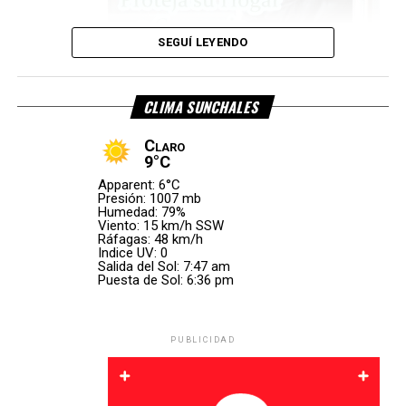
la
Policía de
Rafaela
y el
SEGUÍ LEYENDO
Móvil N.º 4
de la
CLIMA SUNCHALES
Estación
San
Claro
consecuencia del impacto,
uno de los ocupantes
Vicente
.
9°C
falleció en el lugar
, mientras que la otra persona sufrió
Apparent: 6°C
Las autoridades investigan las causas que originaron el
lesiones de carácter leve
.
Presión: 1007 mb
vuelco.
Humedad: 79%
Viento: 15 km/h SSW
El vehículo pertenecía a una empresa de
Carlos
Ráfagas: 48 km/h
Por Móvil Quique
Indice UV: 0
Pellegrini
y ambos ocupantes eran oriundos de esa
Salida del Sol: 7:47 am
localidad. Hasta el momento,
las autoridades no
Puesta de Sol: 6:36 pm
difundieron oficialmente sus identidades
.
PUBLICIDAD