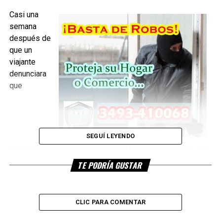
Casi una
semana
después de
que un
viajante
denunciara
que
SEGUÍ LEYENDO
desconocidos le habían robado un bolso con joyas de oro
y plata valuadas en casi medio millón de pesos, el “botín”
TE PODRÍA GUSTAR
fue dejado en la puerta de un destacamento policial y de
esa forma se pudo recuperar las alhajas. El pasado jueves,
Ángel Cotrone, oriundo de Santa Fe, había llegado a la
CLIC PARA COMENTAR
localidad de Fortín Inca, departamento Belgrano, para
comercializar sus joyas. Más tarde, se dirigió a Bandera, y