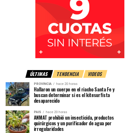
Importante despliegue de
emergencia
ÚLTIMAS
TENDENCIA
VIDEOS
Tras el aviso, acudieron al lugar
Bomberos Voluntarios
PROVINCIA
hace 20 horas
de María Juana
, quienes movilizaron una unidad del
Hallaron un cuerpo en el riacho Santa Fe y
buscan determinar si es el kitesurfista
destacamento y dos móviles del cuartel central, con la
desaparecido
participación de
11 bomberos
.
PAIS
hace 20 horas
También
ANMAT prohibió un insecticida, productos
trabajaron
quirúrgicos y un purificador de agua por
irregularidades
efectivos de