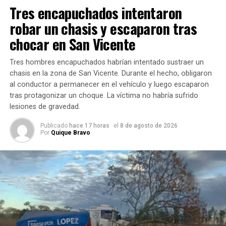
Tres encapuchados intentaron
Con
robar un chasis y escaparon tras
colaboración
de agentes
chocar en San Vicente
de
Bomberos
Tres hombres encapuchados habrían intentado sustraer un
Voluntarios
chasis en la zona de San Vicente. Durante el hecho, obligaron
al conductor a permanecer en el vehículo y luego escaparon
de la
tras protagonizar un choque. La víctima no habría sufrido
localidad
lesiones de gravedad.
accedieron a
la vivienda
Publicado
hace 17 horas
el
8 de agosto de 2026
por una
Por
Quique Bravo
ventana y observaron que los distintos ambientes estaban
quemados, si bien no había fuego, temperatura o calor en
el lugar. Según las fuentes, se presume que el suceso
habría ocurrido horas atrás.
Lamentablemente, en el baño de la vivienda hallaron a la
pareja, en el suelo ya sin vida.