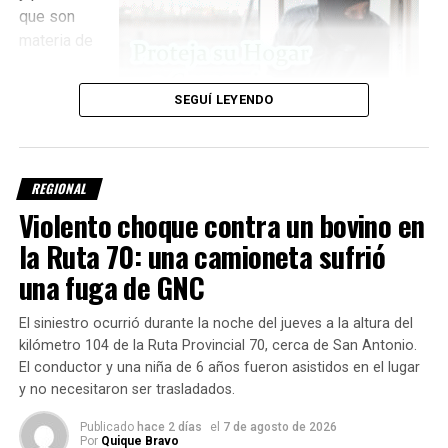
que son
materia de
SEGUÍ LEYENDO
REGIONAL
Violento choque contra un bovino en
investigación,
el vehículo terminó impactando contra
un árbol
.
la Ruta 70: una camioneta sufrió
una fuga de GNC
Tras el choque, los tres hombres abandonaron el lugar y
emprendieron la fuga a pie.
El siniestro ocurrió durante la noche del jueves a la altura del
kilómetro 104 de la Ruta Provincial 70, cerca de San Antonio.
No lograron llevarse el chasis
El conductor y una niña de 6 años fueron asistidos en el lugar
y no necesitaron ser trasladados.
A pesar del intento de robo, los delincuentes
no lograron
llevarse el chasis
. Antes de escapar, sin embargo, le
Publicado
hace 2 días
el
7 de agosto de 2026
Por
Quique Bravo