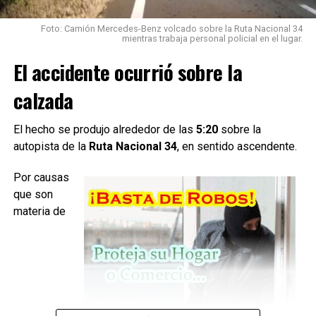
Durante la inspección del vehículo, los bomberos
Foto: Camión Mercedes-Benz volcado sobre la Ruta Nacional 34
detectaron una
fuga activa de gas en el sistema de
mientras trabaja personal policial en el lugar.
GNC
, por lo que debieron intervenir para controlar la
El accidente ocurrió sobre la
situación.
calzada
Los efectivos realizaron el
cierre manual de la válvula
del cilindro y desconectaron la batería
utilizando
herramientas de mano, logrando neutralizar el riesgo.
El hecho se produjo alrededor de las
5:20
sobre la
autopista de la
Ruta Nacional 34
, en sentido ascendente.
Por causas
que son
materia de