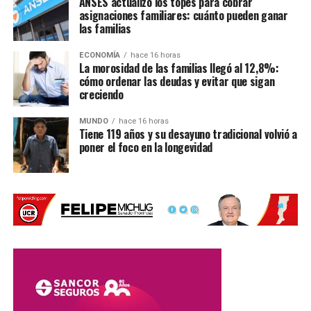
ANSES actualizó los topes para cobrar
asignaciones familiares: cuánto pueden ganar
correspondientes.
las familias
En el
ECONOMÍA
hace 16 horas
operativo
La morosidad de las familias llegó al 12,8%:
intervinieron
cómo ordenar las deudas y evitar que sigan
creciendo
efectivos de
la
Policía de
MUNDO
hace 16 horas
Rafaela
y el
Tiene 119 años y su desayuno tradicional volvió a
Móvil N.º 4
poner el foco en la longevidad
de la
Estación
San
Vicente
.
Las autoridades investigan las causas que originaron el
vuelco.
Por Móvil Quique