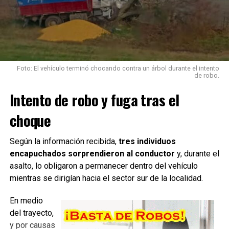
Fuente: Radio Belgrano de Suardi
Foto: El vehículo terminó chocando contra un árbol durante el intento
de robo.
TEMAS RELACIONADOS:
Intento de robo y fuga tras el
SIGUIENTE
Frontera: Detenido por intento de robo
choque
NO TE PIERDAS
Narcomenudeo: integrantes de una banda de Esperanza
Según la información recibida,
tres individuos
fueron condenados
encapuchados sorprendieron al conductor
y, durante el
asalto, lo obligaron a permanecer dentro del vehículo
mientras se dirigían hacia el sector sur de la localidad.
En medio
del trayecto,
y por causas