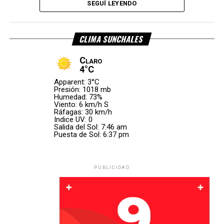
SEGUÍ LEYENDO
CLIMA SUNCHALES
investigación, el conductor perdió el control del camión, lo
que provocó el
vuelco del vehículo sobre la calzada
.
Claro
4°C
El rodado involucrado es un
camión Mercedes-Benz
, de
Apparent: 3°C
color blanco, que transportaba
carne
.
Presión: 1018 mb
Humedad: 73%
Viento: 6 km/h S
Ráfagas: 30 km/h
Indice UV: 0
Salida del Sol: 7:46 am
Puesta de Sol: 6:37 pm
Intervino personal policial
PUBLICIDAD
En el operativo también participaron efectivos de la
Comisaría 10ª de Vila
, con jurisdicción en San Antonio, y
personal de la
Subcomisaría 14
.