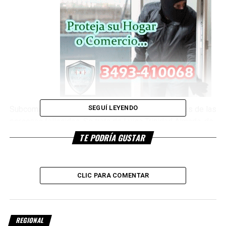
SEGUÍ LEYENDO
Subcomisaría de Devoto informaron las identidades de las
personas fallecidas. Se trata de Luisa Trinidad Almada, de
64 años, y Genaro Carlos Durán, de 54.
TE PODRÍA GUSTAR
Fuentes policiales precisaron que en el mediodía del
martes se hicieron presentes en el domicilio de la familia
CLIC PARA COMENTAR
Durán, en Mariano Moreno 945, tras recibir un llamado a la
línea de emergencias ya que unos amigos al ir a visitarlos
golpeaban la puerta insistentemente, pero no obtenían
respuesta y además sentían olor a quemado en el lugar.
REGIONAL