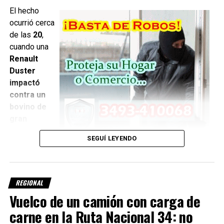
Con información de FM Horizonte 96.1
El hecho
ocurrió cerca
de las
20
,
cuando una
Renault
Duster
impactó
contra un
bovino de
gran
tamaño que
SEGUÍ LEYENDO
se
encontraba sobre la calzada
.
Como consecuencia del impacto, la camioneta terminó
REGIONAL
detenida sobre la banquina norte, mientras que el animal
Vuelco de un camión con carga de
quedó sin vida a pocos metros del vehículo.
carne en la Ruta Nacional 34: no