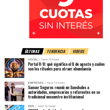
Una vez finalizadas las tareas de seguridad y control de la
situación, la dotación de Bomberos regresó a su
dependencia pasadas las
21 horas
.
El episodio volvió a poner en evidencia el riesgo que
representa la presencia de animales sueltos sobre las
rutas, en este caso con un impacto que además provocó
una fuga de GNC en el vehículo involucrado.
ÚLTIMAS
TENDENCIA
VIDEOS
Con información de Rafaela Noticias
SOCIAL
hace 15 horas
Portal 8/8: qué significa el 8 de agosto y cuáles
son los rituales para atraer abundancia
EMPRESAS
hace 15 horas
Trabajos en el lugar
Sancor Seguros reunió en Sunchales a
autoridades, empresarios y referentes en su
tradicional encuentro institucional
Tras el accidente, personal policial realizó el
balizamiento de la zona
para garantizar la seguridad del
PAIS
hace 16 horas
tránsito mientras se desarrollaban las tareas