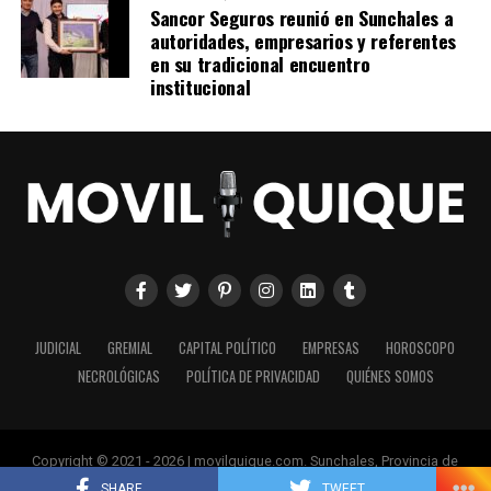
Sancor Seguros reunió en Sunchales a
autoridades, empresarios y referentes
en su tradicional encuentro
institucional
JUDICIAL
GREMIAL
CAPITAL POLÍTICO
EMPRESAS
HOROSCOPO
NECROLÓGICAS
POLÍTICA DE PRIVACIDAD
QUIÉNES SOMOS
Copyright © 2021 - 2026 | movilquique.com. Sunchales, Provincia de
Santa Fe.
SHARE
TWEET