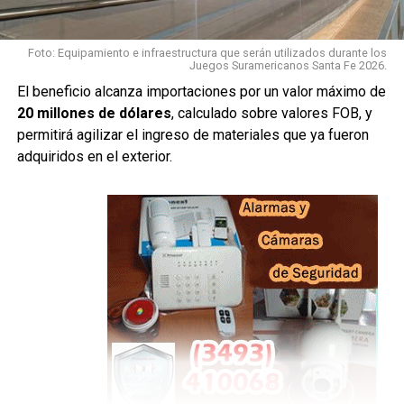
Con esta instancia cumplida, la Fiscalía considera que la
causa está en condiciones de avanzar hacia la
etapa
Foto: Equipamiento e infraestructura que serán utilizados durante los
Juegos Suramericanos Santa Fe 2026.
preliminar al juicio
.
El beneficio alcanza importaciones por un valor máximo de
Madre e hija, en una misma
20 millones de dólares
, calculado sobre valores FOB, y
permitirá agilizar el ingreso de materiales que ya fueron
acusación
adquiridos en el exterior.
Milagros A. está imputada como
coautora de homicidio
calificado por el concurso premeditado de dos o más
personas, ensañamiento y alevosía
.
Su madre,
Nadia Juárez
, está imputada como
partícipe
secundaria
del mismo hecho.
A pesar de que se trata de una imputada menor de edad y
otra mayor, la Fiscalía sostiene que ambas deberían
enfrentar
un único juicio
, para que sus respectivas
responsabilidades sean analizadas dentro del mismo