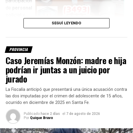
participación
de
personal
policial y
peritos
,
SEGUÍ LEYENDO
quienes
trabajan para
establecer la identidad de la persona encontrada.
PROVINCIA
Investigan si es el kitesurfista
Caso Jeremías Monzón: madre e hija
podrían ir juntas a un juicio por
desaparecido
jurado
Una de las principales hipótesis que se intenta determinar
La Fiscalía anticipó que presentará una única acusación contra
es si el cuerpo corresponde a
Fernando Cappi, de 32
las dos imputadas por el crimen del adolescente de 15 años,
años
, quien desapareció el jueves por la tarde en el paraje
ocurrido en diciembre de 2025 en Santa Fe.
El Chaquito
, mientras practicaba kitesurf.
Publicado
hace 2 días
el
7 de agosto de 2026
Hasta el momento,
la identidad del cuerpo no fue
Por
Quique Bravo
confirmada oficialmente
.