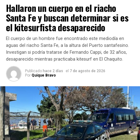
Hallaron un cuerpo en el riacho
Fuente: Aire
Santa Fe y buscan determinar si es
de Santa Fe
el kitesurfista desaparecido
El cuerpo de un hombre fue encontrado este mediodía en
aguas del riacho Santa Fe, a la altura del Puerto santafesino.
Investigan si podría tratarse de Fernando Cappi, de 32 años,
desaparecido mientras practicaba kitesurf en El Chaquito.
Publicado
hace 2 días
el
7 de agosto de 2026
Por
Quique Bravo
TEMAS RELACIONADOS:
SIGUIENTE
Advierten que no hay más lugar en la provincia para
alojar presos federales
NO TE PIERDAS
Compactan móviles policiales en desuso