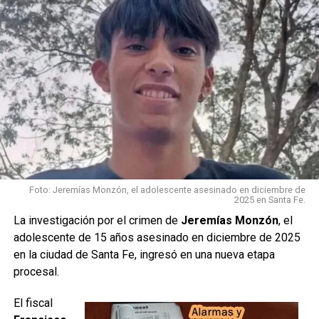
Los
investigadores trabajan en el lugar para avanzar con las
Foto: Jeremías Monzón, el adolescente asesinado en diciembre de
2025 en Santa Fe.
pericias correspondientes y determinar si existe relación
La investigación por el crimen de
Jeremías Monzón
, el
con la desaparición del deportista.
adolescente de 15 años asesinado en diciembre de 2025
en la ciudad de Santa Fe, ingresó en una nueva etapa
La información se encuentra en desarrollo.
Se
procesal.
aguardan datos oficiales sobre la identidad de la persona
encontrada y las circunstancias del hallazgo.
El fiscal