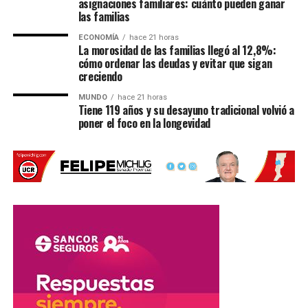
asignaciones familiares: cuánto pueden ganar
las familias
Fe
ECONOMÍA
hace 21 horas
La morosidad de las familias llegó al 12,8%:
Desde el Gobierno santafesino esperaban la publicación
cómo ordenar las deudas y evitar que sigan
del decreto para agilizar el ingreso de materiales que ya
creciendo
fueron adquiridos.
MUNDO
hace 21 horas
Tiene 119 años y su desayuno tradicional volvió a
Una parte del equipamiento
ya se encuentra en
poner el foco en la longevidad
territorio santafesino
, mientras que otras cargas
permanecen en tránsito. Algunas demoras estuvieron
relacionadas con las condiciones climáticas.
Entre los materiales que todavía deben llegar hay
equipamiento para atletismo que es trasladado por cuatro
camiones y que sufrió demoras debido a las nevadas en
la Cordillera de los Andes.
También se esperan productos provenientes de
China
,
principalmente indumentaria y tecnología.