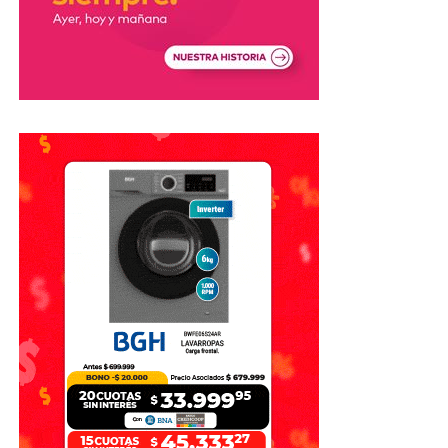
Los Juegos tendrán sedes en Santa
Fe, Rosario y Rafaela
Los
XIII Juegos Suramericanos Santa Fe 2026
se
desarrollarán entre el
12 y el 26 de septiembre
en las
ciudades de
Santa Fe, Rosario y Rafaela
.
El evento es considerado uno de los principales
acontecimientos deportivos que se realizarán en el país
durante 2026 y reunirá competencias de distintas
disciplinas bajo los valores olímpicos de amistad, respeto
y excelencia.
El decreto establece además que la
Agencia de
Recaudación y Control Aduanero (ARCA)
deberá
realizar los controles correspondientes para garantizar
que los bienes ingresados con estos beneficios sean
utilizados exclusivamente para los fines previstos en la