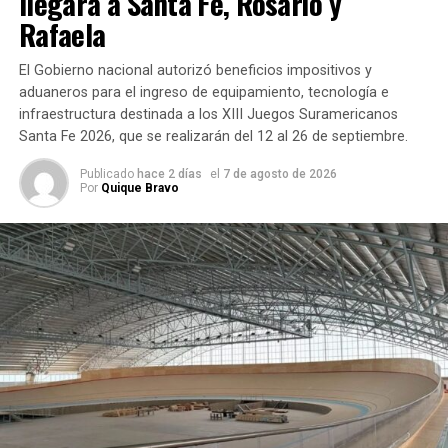
llegará a Santa Fe, Rosario y
Rafaela
Durante la audiencia se realizó una modificación sobre la
descripción de los hechos atribuidos a
Milagros A., de 16
El Gobierno nacional autorizó beneficios impositivos y
años
, quien está imputada como coautora del homicidio.
aduaneros para el ingreso de equipamiento, tecnología e
infraestructura destinada a los XIII Juegos Suramericanos
Según
Santa Fe 2026, que se realizarán del 12 al 26 de septiembre.
explicó
Cecchini, la
Publicado
hace 2 días
el
7 de agosto de 2026
Por
Quique Bravo
Fiscalía
realizó una
corrección
relacionada
con el
momento en
que se
produjo el
fallecimiento de Jeremías. El ajuste no modificó
sustancialmente la acusación, sino que precisó ese
aspecto de la investigación.