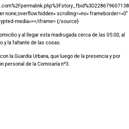
.com%2Fpermalink.php%3Fstory_fbid%3D22867960713
er:none;overflow:hidden» scrolling=»no» frameborder=»0″
rypted-media»></iframe> {/source}
micilio y al llegar esta madrugada cerca de las 05:00, al
 y la faltante de las cosas.
on la Guardia Urbana, que luego de la presencia y por
n personal de la Comisaría nº3.