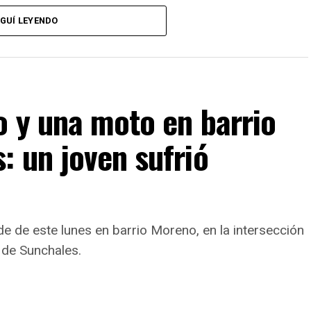
el automóvil de su esposo y posteriormente sufrieron
GUÍ LEYENDO
o y una moto en barrio
 un joven sufrió
rde de este lunes en barrio Moreno, en la intersección
ntrados sobre la Ruta 34
 de Sunchales.
nores fueron localizados
a la altura de los
 34
, en jurisdicción de Sunchales.