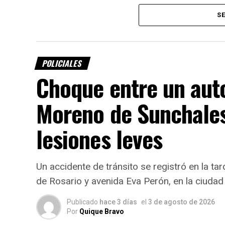
16 años
, habían retirado sin autorización 
SE
el despiste.
POLICIALES
Choque entre un aut
Moreno de Sunchales:
lesiones leves
Un accidente de tránsito se registró en la ta
Los adolescentes fueron enco
de Rosario y avenida Eva Perón, en la ciudad
Tras un operativo de búsqueda, ambos me
Publicado
hace 3 días
el
3 de agosto de 2026
kilómetros 253 y 254 de la Ruta Nacional
Por
Quique Bravo