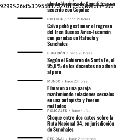
planta Verónica de Suardi tras un
89299%26id%3D955847527817500&width=500″
acuerdo con Copalac
POLITICA
hace 19 horas
Calvo pidió gestionar el regreso
del tren Buenos Aires-Tucumán
con paradas en Rafaela y
Sunchales
EDUACIÓN
hace 20 horas
Según el Gobierno de Santa Fe, el
95,6% de los docentes no adhirió
al paro
MUNDO
hace 20 horas
Filmaron a una pareja
manteniendo relaciones sexuales
en una autopista y fueron
multados
POLICIALES
hace 4 días
Choque entre dos autos sobre la
Ruta Nacional 34, en jurisdicción
de Sunchales
REGIONAL
hace 2 semanas