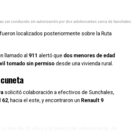
ras ser conducido sin autorización por dos adolescentes cerca de Sunchales.
 fueron localizados posteriormente sobre la Ruta
un llamado al
911
alertó que
dos menores de edad
vil tomado sin permiso
desde una vivienda rural.
a cuneta
va
solicitó colaboración a efectivos de Sunchales,
l 62
, hacia el este, y encontraron un
Renault 9
,
su hijo de 15 años y la pareja del adolescente, de