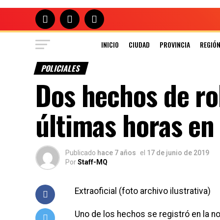
INICIO
CIUDAD
PROVINCIA
REGIÓ
POLICIALES
Dos hechos de ro
últimas horas en
Publicado
hace 7 años
el
17 de junio de 2019
Por
Staff-MQ
Extraoficial (foto archivo ilustrativa)
Uno de los hechos se registró en la no