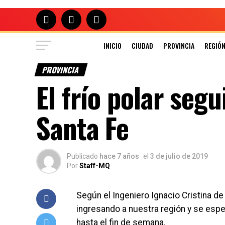
INICIO
CIUDAD
PROVINCIA
REGIÓ
PROVINCIA
El frío polar seg
Santa Fe
Publicado
hace 7 años
el
3 de julio de 2019
Por
Staff-MQ
Según el Ingeniero Ignacio Cristina de 
ingresando a nuestra región y se esp
hasta el fin de semana.