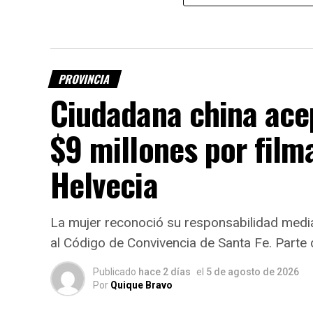
PROVINCIA
Ciudadana china ace
$9 millones por film
Helvecia
La mujer reconoció su responsabilidad media
al Código de Convivencia de Santa Fe. Parte d
Publicado
hace 2 días
el
5 de agosto de 2026
Por
Quique Bravo