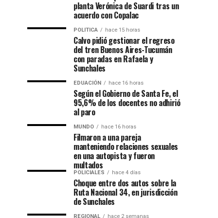
planta Verónica de Suardi tras un
acuerdo con Copalac
POLITICA
hace 15 horas
Calvo pidió gestionar el regreso
del tren Buenos Aires-Tucumán
con paradas en Rafaela y
Sunchales
EDUACIÓN
hace 16 horas
Según el Gobierno de Santa Fe, el
95,6% de los docentes no adhirió
al paro
MUNDO
hace 16 horas
Filmaron a una pareja
manteniendo relaciones sexuales
en una autopista y fueron
multados
POLICIALES
hace 4 días
Choque entre dos autos sobre la
Ruta Nacional 34, en jurisdicción
de Sunchales
REGIONAL
hace 2 semanas