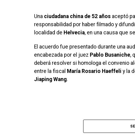
Una
ciudadana china de 52 años
aceptó pa
responsabilidad por haber filmado y difun
localidad de
Helvecia
, en una causa que se
El acuerdo fue presentado durante una aud
encabezada por el juez
Pablo Busaniche
, 
deberá resolver si homologa el convenio a
entre la fiscal
María Rosario Haeffeli
y la 
Jiaping Wang
.
SE
La infracción comprende 36 