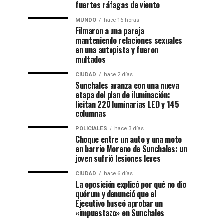
fuertes ráfagas de viento
MUNDO
hace 16 horas
Filmaron a una pareja
manteniendo relaciones sexuales
en una autopista y fueron
multados
CIUDAD
hace 2 días
Sunchales avanza con una nueva
etapa del plan de iluminación:
licitan 220 luminarias LED y 145
columnas
POLICIALES
hace 3 días
Choque entre un auto y una moto
en barrio Moreno de Sunchales: un
joven sufrió lesiones leves
CIUDAD
hace 6 días
La oposición explicó por qué no dio
quórum y denunció que el
Ejecutivo buscó aprobar un
«impuestazo» en Sunchales