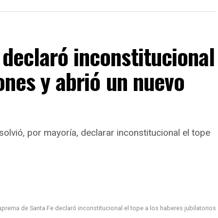
responsabilidad por una infracción prevista en el
Convivencia de Santa Fe
, que sanciona conductas
 declaró inconstitucional
espondientes a la cantidad de menores cuyas
iones y abrió un nuevo
nte publicadas en redes sociales.
lvió, por mayoría, declarar inconstitucional el tope
l Autogestivo de Helvecia
.
blico de la Acusación (MPA)
.
 teléfono celular
utilizado para registrar los
Suprema de Santa Fe declaró inconstitucional el tope a los haberes jubilatorios