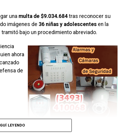
gar una
multa de $9.034.684
tras reconocer su
dido imágenes de
36 niñas y adolescentes
en la
 tramitó bajo un procedimiento abreviado.
iencia
quien ahora
lcanzado
defensa de
GUÍ LEYENDO
hechos