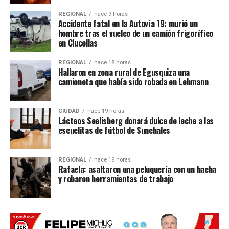
radios abiertas, caravanas, movilizaciones,
concentraciones, ruidazos, semaforazos y
REGIONAL
hace 9 horas
Accidente fatal en la Autovía 19: murió un
plenarios
.
hombre tras el vuelco de un camión frigorífico
en Clucellas
El objetivo del plan de lucha
REGIONAL
hace 18 horas
Con este cronograma, el gremio buscará
mantener
Hallaron en zona rural de Egusquiza una
camioneta que había sido robada en Lehmann
visible el conflicto salarial
y reclamar la
reapertura de
la negociación paritaria
, con el objetivo de que el
Gobierno provincial vuelva a discutir la propuesta con la
CIUDAD
hace 19 horas
docencia santafesina.
Lácteos Seelisberg donará dulce de leche a las
escuelitas de fútbol de Sunchales
Con información de Radio Belgrano de Suardi
REGIONAL
hace 19 horas
Rafaela: asaltaron una peluquería con un hacha
y robaron herramientas de trabajo