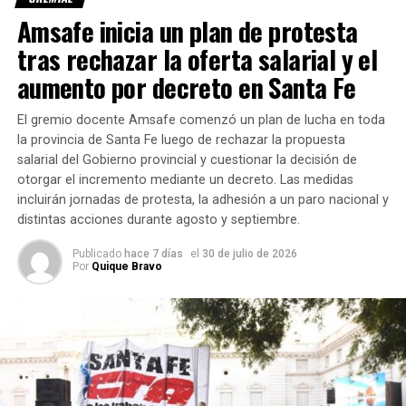
Como parte del acuerdo, el
Salario Mínimo Garantizado
Amsafe inicia un plan de protesta
para los trabajadores municipales será de:
tras rechazar la oferta salarial y el
aumento por decreto en Santa Fe
$1.053.000 en julio.
$1.112.250 en noviembre.
El gremio docente Amsafe comenzó un plan de lucha en toda
la provincia de Santa Fe luego de rechazar la propuesta
A esos montos deberán sumarse los conceptos
salarial del Gobierno provincial y cuestionar la decisión de
correspondientes a
presentismo, horas extras y
otorgar el incremento mediante un decreto. Las medidas
asignaciones familiares
, según cada caso.
incluirán jornadas de protesta, la adhesión a un paro nacional y
distintas acciones durante agosto y septiembre.
También alcanzará a los jubilados
Publicado
hace 7 días
el
30 de julio de 2026
municipales
Por
Quique Bravo
El acuerdo establece que
los mismos porcentajes de
incremento y los tramos acordados
deberán aplicarse
a los
beneficiarios pasivos
de las distintas
Cajas
Municipales
y de la
Caja de Jubilaciones y Pensiones
de la Provincia de Santa Fe
.