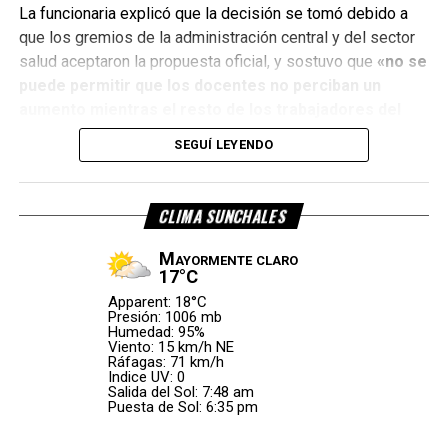
La funcionaria explicó que la decisión se tomó debido a
que los gremios de la administración central y del sector
salud aceptaron la propuesta oficial, y sostuvo que
«no se
puede permitir que los docentes no perciban un
aumento mientras el resto de los trabajadores del
Estado sí lo hacen»
.
SEGUÍ LEYENDO
Amsafe rechazó la medida
CLIMA SUNCHALES
Desde
Amsafe
calificaron la decisión como
«un
atropello»
y cuestionaron que el Gobierno provincial no
Mayormente claro
considere la negociación paritaria como un verdadero
17°C
espacio de diálogo.
Apparent: 18°C
Presión: 1006 mb
Humedad: 95%
Además, remarcaron que
la voluntad expresada por los
Viento: 15 km/h NE
Ráfagas: 71 km/h
docentes al rechazar la oferta salarial debe ser
Indice UV: 0
respetada
y sostuvieron que
la negociación colectiva
Salida del Sol: 7:48 am
Puesta de Sol: 6:35 pm
no puede ser reemplazada por un decreto
.