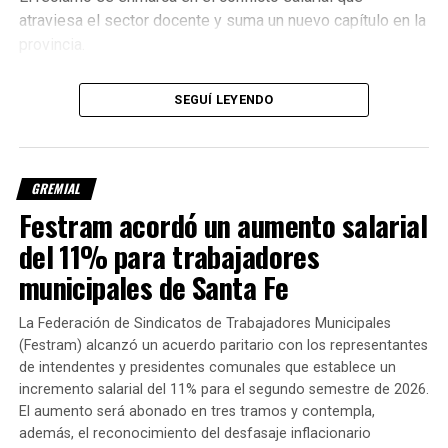
vuelos de todo el país
atraviesa el sector docente y suma un nuevo capítulo en la
provincia.
Los colegios privados tendrán
SEGUÍ LEYENDO
clases normales
En contraste,
Sadop Santa Fe
, el gremio que representa a
GREMIAL
los docentes de escuelas privadas, resolvió
no adherir al
Festram acordó un aumento salarial
paro
, por lo que las actividades se desarrollarán con
del 11% para trabajadores
normalidad.
municipales de Santa Fe
No obstante, el sindicato llevará adelante una
radio
abierta desde las 10:30 en la Plaza del Soldado
, con el
La Federación de Sindicatos de Trabajadores Municipales
objetivo de visibilizar los reclamos del sector sin
(Festram) alcanzó un acuerdo paritario con los representantes
interrumpir el dictado de clases.
de intendentes y presidentes comunales que establece un
incremento salarial del 11% para el segundo semestre de 2026.
Controles durante la jornada de
El aumento será abonado en tres tramos y contempla,
además, el reconocimiento del desfasaje inflacionario