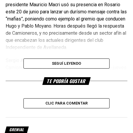
presidente Mauricio Macri usó su presencia en Rosario
este 20 de junio para lanzar un durísmo mensaje contra las
“mafias”, poniendo como ejemplo al gremio que conducen
Hugo y Pablo Moyano. Horas después llegó la respuesta
de Camioneros, y no precisamente desde un sector afín al
que encabezan los actuales dirigentes del club
Independiente de Avellaneda.
Sergio Aladio, secretario general del Sindicato de
SEGUÍ LEYENDO
Camioneros de la provincia de Santa Fe, habló este jueves
con el periodista Sergio Roulier en el programa La primera
TE PODRÍA GUSTAR
de la tarde (Radio 2). Lo primero que hizo fue aclarar que
“nos une alguna distancia con Hugo y Pablo Moyano y lo
venimos marcando hace mucho tiempo”.
CLIC PARA COMENTAR
“La defensa de lo que dice el presidente, la tendrían que
hacer ellos (por los Moyano)”, advirtió Aladio. Y agregó
que “el transporte es un sector que está siendo
GREMIAL
maltratado”.