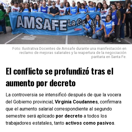
Con información de LT9
Foto: Ilustrativa Docentes de Amsafe durante una manifestación en
reclamo de mejoras salariales y la reapertura de la negociación
paritaria en Santa Fe.
El conflicto se profundizó tras el
aumento por decreto
La controversia se intensificó después de que la vocera
del Gobierno provincial,
Virginia Coudannes
, confirmara
que el aumento salarial correspondiente al segundo
semestre será aplicado
por decreto
a todos los
trabajadores estatales, tanto
activos como pasivos
.