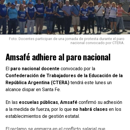
evidentemente esas decisiones tocan otros negocios”,
puntualizó luego.
Y finalizó: “A mí me encantaría poder explicarle al
presidente cuáles son las alternativas que nosotros
estamos manejando para responder a esas necesidades”.
Foto: Docentes participan de una jornada de protesta durante el paro
nacional convocado por CTERA.
Amsafé adhiere al paro nacional
Fuente: Rosario3.com
El
paro nacional docente
convocado por la
Confederación de Trabajadores de la Educación de la
República Argentina (CTERA)
tendrá este lunes un
alcance dispar en Santa Fe.
TEMAS RELACIONADOS:
SIGUIENTE
En las
escuelas públicas
,
Amsafé
confirmó su adhesión
Se dictó la conciliación obligatoria en el conflicto de
a la medida de fuerza, por lo que
no habrá clases
en los
ATILRA
establecimientos de gestión estatal.
NO TE PIERDAS
Continúa el paro de controladores aéreos que afecta a
El reclamo se enmarca en el conflicto salarial que