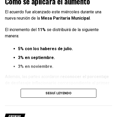
Cómo se aplicará el aumento
El acuerdo fue alcanzado este miércoles durante una
nueva reunión de la
Mesa Paritaria Municipal
.
El incremento del
11%
se distribuirá de la siguiente
manera:
5% con los haberes de julio.
3% en septiembre.
3% en noviembre.
Además, las partes acordaron
reconocer el porcentaje
de desfasaje inflacionario correspondiente al primer
semestre
, que fue tenido en cuenta para el cálculo de la
SEGUÍ LEYENDO
recomposición salarial.
Nuevo salario mínimo garantizado
GREMIAL