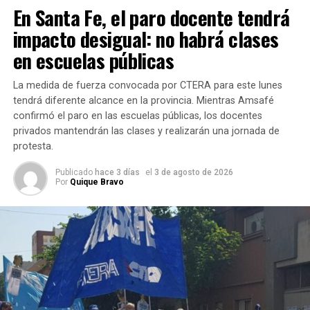
En Santa Fe, el paro docente tendrá
Luego detalló que “el 54 por ciento del costo del
impacto desigual: no habrá clases
transporte es impuesto; otro gran porcentaje es el costo
en escuelas públicas
del combustible, que ha subido en estos últimos años”.
La medida de fuerza convocada por CTERA para este lunes
Aladio respondió que ha intentado “llegar a los ministros
tendrá diferente alcance en la provincia. Mientras Amsafé
de este gobierno que dice estas cosas, pero no es
confirmó el paro en las escuelas públicas, los docentes
imposible desde el Sindicato de Camioneros de Rosario y
privados mantendrán las clases y realizarán una jornada de
Santa Fe”.
protesta.
“Los ministerios de este gobierno son una máquina de
Publicado
hace 3 días
el
3 de agosto de 2026
Por
Quique Bravo
impedir el ingreso de propuestas para bajar los costos del
transporte; nos cierran las puertas todo el tiempo”, retrucó
Sergio Aladio a propósito de los duros dichos del
presidente, este jueves en el club Ciclón de la zona sur.
“El discurso del gobierno va por un lado, y las acciones
van por el otro”, agregó. “Cada vez que propusimos algo
para bajar los costos, nos dijeron que no porque