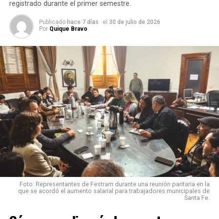
protesta
registrado durante el primer semestre.
Publicado
hace 7 días
el
30 de julio de 2026
Tanto el Gobierno nacional como el provincial anunciaron
Por
Quique Bravo
medidas de control para la jornada.
La administración de
Javier Milei
informó que realizará
inspecciones para verificar el cumplimiento de la
prestación mínima del servicio educativo.
Por su parte, el
Ministerio de Educación de Santa Fe
exigirá a los docentes de escuelas públicas completar una
declaración jurada obligatoria
para informar si prestaron
o no servicios durante el paro, como parte del sistema de
control aplicado en las jornadas de huelga.
Fuente: Sin Mordaza
Foto: Representantes de Festram durante una reunión paritaria en la
que se acordó el aumento salarial para trabajadores municipales de
Santa Fe.